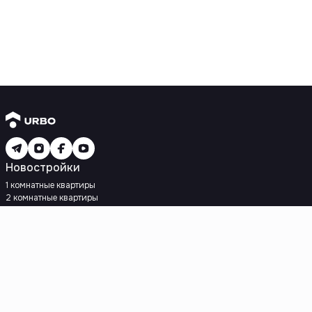
Новостройки
1 комнатные квартиры
2 комнатные квартиры
3 комнатные квартиры
Рядом с метро
Есть рассрочка
Ипотека
Вторичное жилье
1 комнатные квартиры
2 комнатные квартиры
3 комнатные квартиры