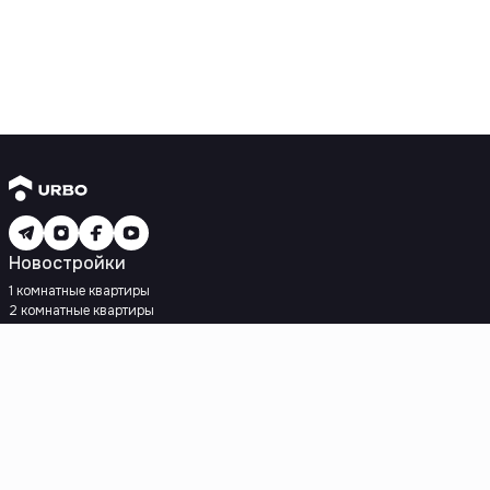
Новостройки
1 комнатные квартиры
2 комнатные квартиры
3 комнатные квартиры
Рядом с метро
Есть рассрочка
Ипотека
Вторичное жилье
1 комнатные квартиры
2 комнатные квартиры
3 комнатные квартиры