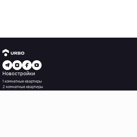
Новостройки
1 комнатные квартиры
2 комнатные квартиры
3 комнатные квартиры
Рядом с метро
Есть рассрочка
Ипотека
Вторичное жилье
1 комнатные квартиры
2 комнатные квартиры
3 комнатные квартиры