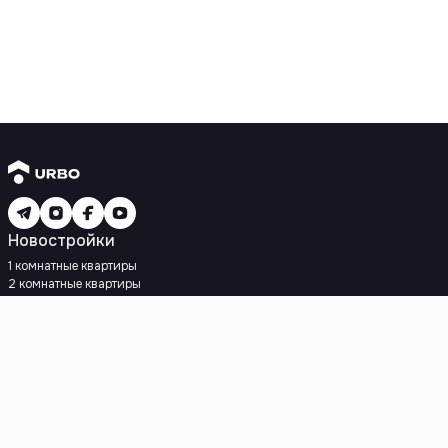
Новостройки
1 комнатные квартиры
2 комнатные квартиры
3 комнатные квартиры
Рядом с метро
Есть рассрочка
Ипотека
Вторичное жилье
1 комнатные квартиры
2 комнатные квартиры
3 комнатные квартиры