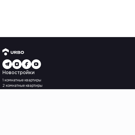
Новостройки
1 комнатные квартиры
2 комнатные квартиры
3 комнатные квартиры
Рядом с метро
Есть рассрочка
Ипотека
Вторичное жилье
1 комнатные квартиры
2 комнатные квартиры
3 комнатные квартиры