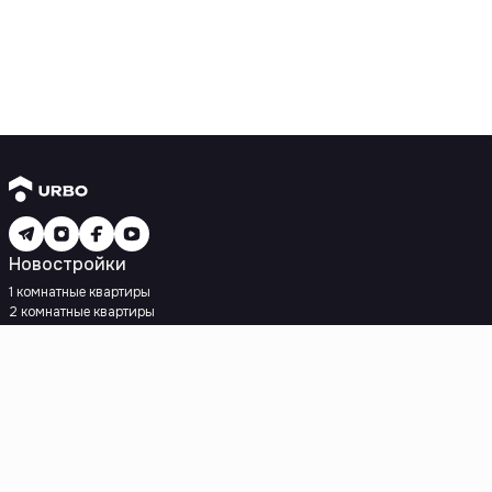
Новостройки
1 комнатные квартиры
2 комнатные квартиры
3 комнатные квартиры
Рядом с метро
Есть рассрочка
Ипотека
Вторичное жилье
1 комнатные квартиры
2 комнатные квартиры
3 комнатные квартиры