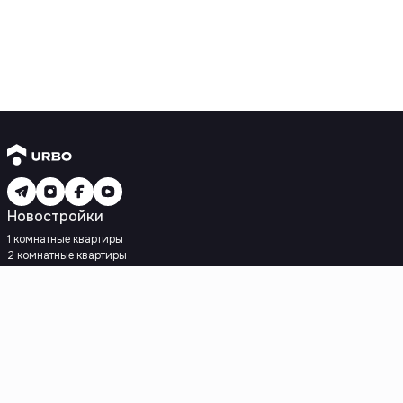
Новостройки
1 комнатные квартиры
2 комнатные квартиры
3 комнатные квартиры
Рядом с метро
Есть рассрочка
Ипотека
Вторичное жилье
1 комнатные квартиры
2 комнатные квартиры
3 комнатные квартиры