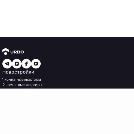
Новостройки
1 комнатные квартиры
2 комнатные квартиры
3 комнатные квартиры
Рядом с метро
Есть рассрочка
Ипотека
Вторичное жилье
1 комнатные квартиры
2 комнатные квартиры
3 комнатные квартиры