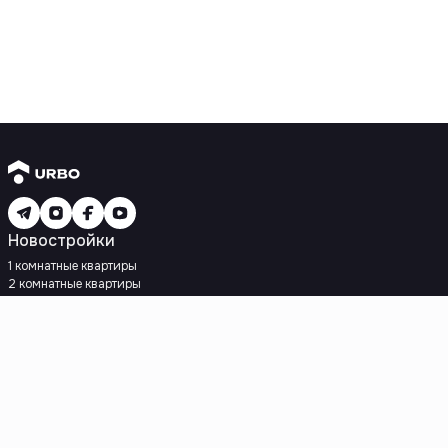
Новостройки
1 комнатные квартиры
2 комнатные квартиры
3 комнатные квартиры
Рядом с метро
Есть рассрочка
Ипотека
Вторичное жилье
1 комнатные квартиры
2 комнатные квартиры
3 комнатные квартиры