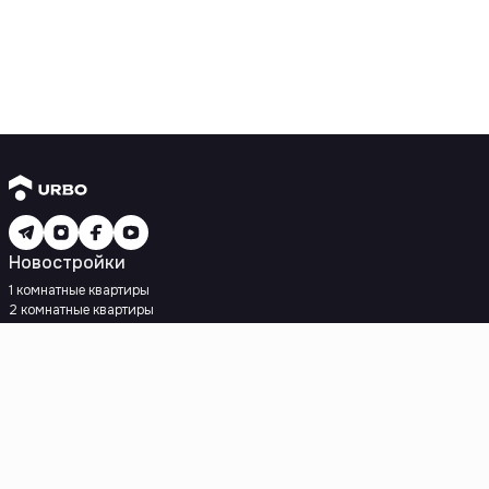
Новостройки
1 комнатные квартиры
2 комнатные квартиры
3 комнатные квартиры
Рядом с метро
Есть рассрочка
Ипотека
Вторичное жилье
1 комнатные квартиры
2 комнатные квартиры
3 комнатные квартиры