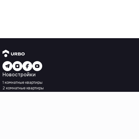
Новостройки
1 комнатные квартиры
2 комнатные квартиры
3 комнатные квартиры
Рядом с метро
Есть рассрочка
Ипотека
Вторичное жилье
1 комнатные квартиры
2 комнатные квартиры
3 комнатные квартиры