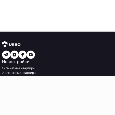
Новостройки
1 комнатные квартиры
2 комнатные квартиры
3 комнатные квартиры
Рядом с метро
Есть рассрочка
Ипотека
Вторичное жилье
1 комнатные квартиры
2 комнатные квартиры
3 комнатные квартиры