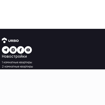
Новостройки
1 комнатные квартиры
2 комнатные квартиры
3 комнатные квартиры
Рядом с метро
Есть рассрочка
Ипотека
Вторичное жилье
1 комнатные квартиры
2 комнатные квартиры
3 комнатные квартиры