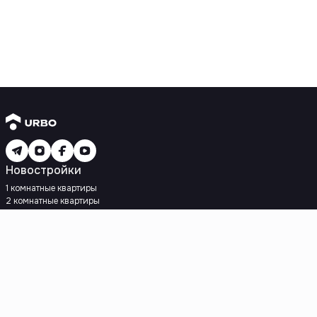
Новостройки
1 комнатные квартиры
2 комнатные квартиры
3 комнатные квартиры
Рядом с метро
Есть рассрочка
Ипотека
Вторичное жилье
1 комнатные квартиры
2 комнатные квартиры
3 комнатные квартиры