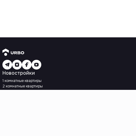
Новостройки
1 комнатные квартиры
2 комнатные квартиры
3 комнатные квартиры
Рядом с метро
Есть рассрочка
Ипотека
Вторичное жилье
1 комнатные квартиры
2 комнатные квартиры
3 комнатные квартиры