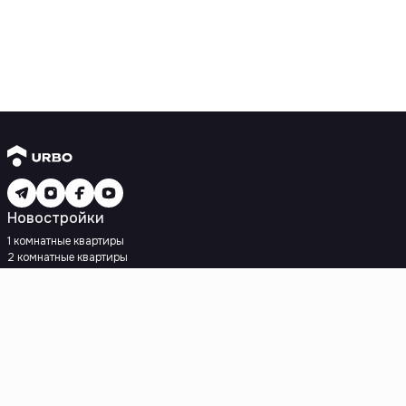
Новостройки
1 комнатные квартиры
2 комнатные квартиры
3 комнатные квартиры
Рядом с метро
Есть рассрочка
Ипотека
Вторичное жилье
1 комнатные квартиры
2 комнатные квартиры
3 комнатные квартиры