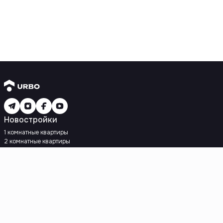
Новостройки
1 комнатные квартиры
2 комнатные квартиры
3 комнатные квартиры
Рядом с метро
Есть рассрочка
Ипотека
Вторичное жилье
1 комнатные квартиры
2 комнатные квартиры
3 комнатные квартиры