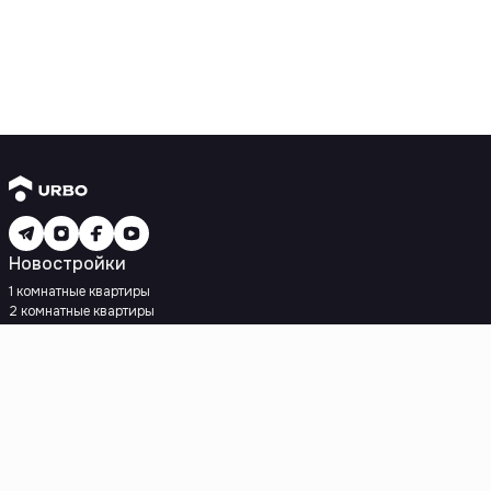
Новостройки
1 комнатные квартиры
2 комнатные квартиры
3 комнатные квартиры
Рядом с метро
Есть рассрочка
Ипотека
Вторичное жилье
1 комнатные квартиры
2 комнатные квартиры
3 комнатные квартиры