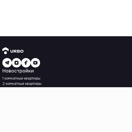
Новостройки
1 комнатные квартиры
2 комнатные квартиры
3 комнатные квартиры
Рядом с метро
Есть рассрочка
Ипотека
Вторичное жилье
1 комнатные квартиры
2 комнатные квартиры
3 комнатные квартиры