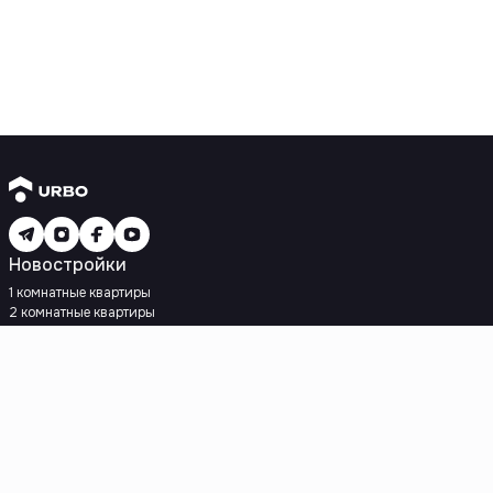
Новостройки
1 комнатные квартиры
2 комнатные квартиры
3 комнатные квартиры
Рядом с метро
Есть рассрочка
Ипотека
Вторичное жилье
1 комнатные квартиры
2 комнатные квартиры
3 комнатные квартиры