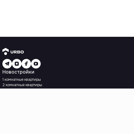
Новостройки
1 комнатные квартиры
2 комнатные квартиры
3 комнатные квартиры
Рядом с метро
Есть рассрочка
Ипотека
Вторичное жилье
1 комнатные квартиры
2 комнатные квартиры
3 комнатные квартиры