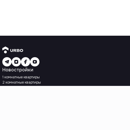
Новостройки
1 комнатные квартиры
2 комнатные квартиры
3 комнатные квартиры
Рядом с метро
Есть рассрочка
Ипотека
Вторичное жилье
1 комнатные квартиры
2 комнатные квартиры
3 комнатные квартиры