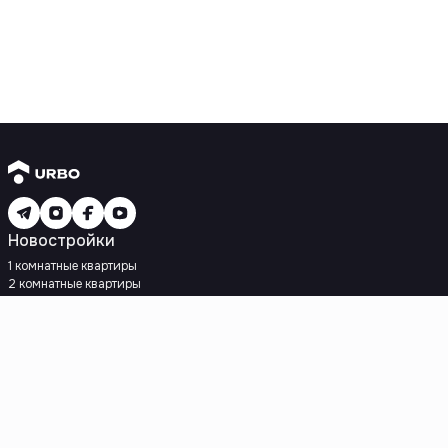
Новостройки
1 комнатные квартиры
2 комнатные квартиры
3 комнатные квартиры
Рядом с метро
Есть рассрочка
Ипотека
Вторичное жилье
1 комнатные квартиры
2 комнатные квартиры
3 комнатные квартиры